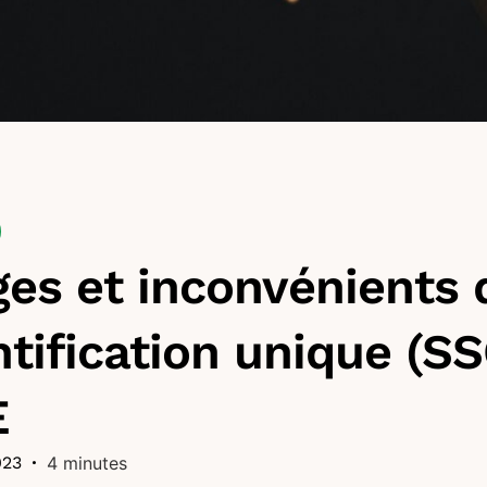
es et inconvénients 
ntification unique (S
E
023
•
4 minutes