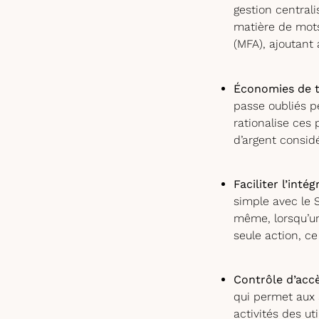
gestion central
matière de mots
(MFA), ajoutant
Économies de t
passe oubliés p
rationalise ces
d’argent consid
Faciliter l’inté
simple avec le S
même, lorsqu’un
seule action, ce
Contrôle d’accè
qui permet aux a
activités des ut