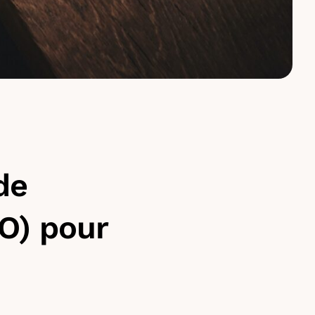
de
SO) pour