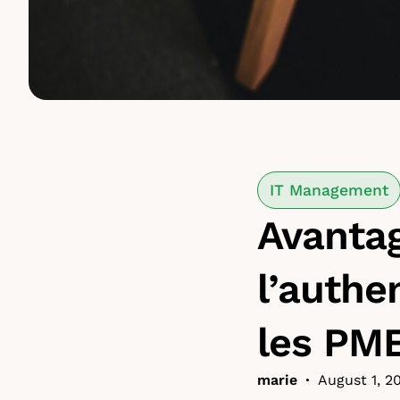
IT Management
Avantag
l’authe
les PM
marie
•
August 1, 2