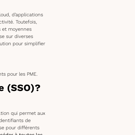
loud, d’applications
tivité. Toutefois,
es et moyennes
se sur diverses
tion pour simplifier
nts pour les PME.
ue (SSO)?
ation qui permet aux
identifiants de
se pour différents
céder à toutes les